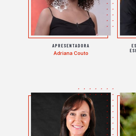
APRESENTADORA
E
ES
Adriana Couto