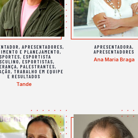
ENTADOR
,
APRESENTADORES
,
APRESENTADORA
,
DIMENTO E PLANEJAMENTO
,
APRESENTADORES
SPORTES
,
ESPORTISTA
Ana Maria Braga
SCULINO
,
ESPORTISTAS
,
DERANÇA
,
PALESTRANTES
,
AÇÃO
,
TRABALHO EM EQUIPE
E RESULTADOS
Tande