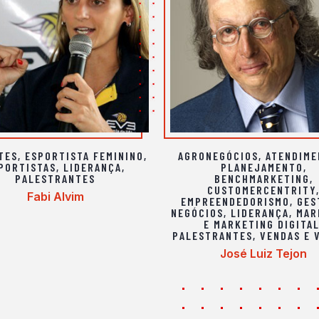
TES
,
ESPORTISTA FEMININO
,
AGRONEGÓCIOS
,
ATENDIME
PORTISTAS
,
LIDERANÇA
,
PLANEJAMENTO
,
PALESTRANTES
BENCHMARKETING
,
CUSTOMERCENTRITY
Fabi Alvim
EMPREENDEDORISMO
,
GES
NEGÓCIOS
,
LIDERANÇA
,
MAR
E MARKETING DIGITA
PALESTRANTES
,
VENDAS E 
José Luiz Tejon